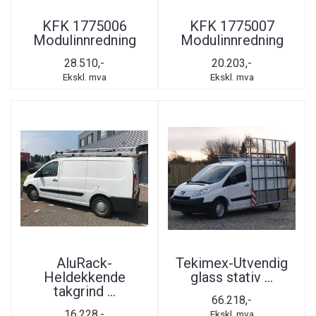
KFK 1775006
KFK 1775007
Modulinnredning
Modulinnredning
28.510,-
20.203,-
Ekskl. mva
Ekskl. mva
AluRack-
Tekimex-Utvendig
Heldekkende
glass stativ ...
takgrind ...
66.218,-
16.228,-
Ekskl. mva