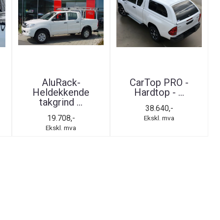
AluRack-
CarTop PRO -
Heldekkende
Hardtop - ...
takgrind ...
38.640,-
19.708,-
Ekskl. mva
Ekskl. mva