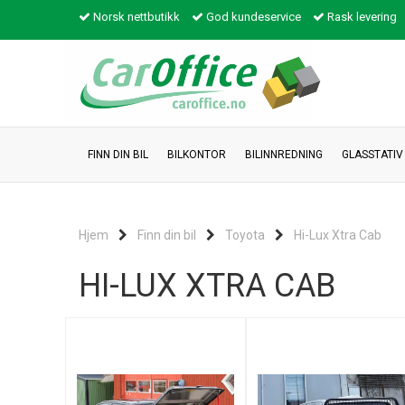
Norsk nettbutikk
God kundeservice
Rask levering
FINN DIN BIL
BILKONTOR
BILINNREDNING
GLASSTATIV
Hjem
Finn din bil
Toyota
Hi-Lux Xtra Cab
HI-LUX XTRA CAB