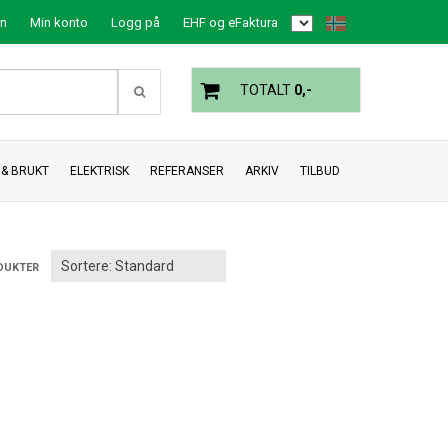
on
Min konto
Logg på
EHF og eFaktura
TOTALT
0,-
& BRUKT
ELEKTRISK
REFERANSER
ARKIV
TILBUD
DUKTER