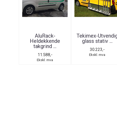
AluRack-
Tekimex-Utvendi
Heldekkende
glass stativ ...
takgrind ...
30.223,-
11.588,-
Ekskl. mva
Ekskl. mva