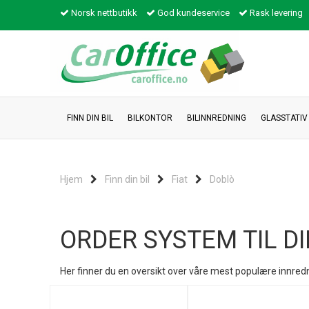
Norsk nettbutikk
God kundeservice
Rask levering
FINN DIN BIL
BILKONTOR
BILINNREDNING
GLASSTATIV
Hjem
Finn din bil
Fiat
Doblò
ORDER SYSTEM TIL DI
Her finner du en oversikt over våre mest populære innredni