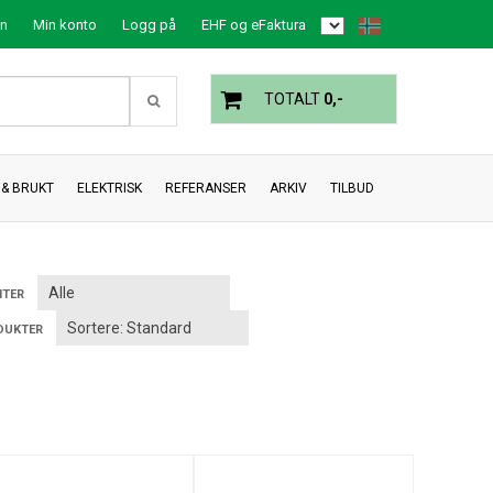
on
Min konto
Logg på
EHF og eFaktura
TOTALT
0,-
& BRUKT
ELEKTRISK
REFERANSER
ARKIV
TILBUD
TER
DUKTER