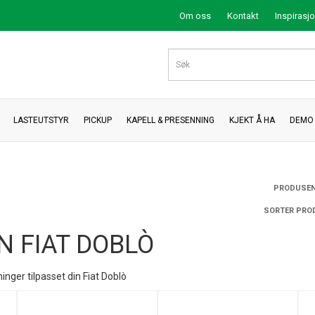
Om oss
Kontakt
Inspirasj
LASTEUTSTYR
PICKUP
KAPELL & PRESENNING
KJEKT Å HA
DEMO 
PRODUSEN
SORTER PRO
N FIAT DOBLÒ
nger tilpasset din Fiat Doblò