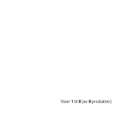
Viser
1
til
8
(av
8
produkter)