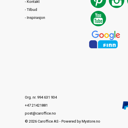
-
Kontakt
-
Tilbud
-
Inspirasjon
Org. nr. 994 631 934
+47 21421881
post@caroffice.no
© 2026 Caroffice AS - Powered by
Mystore.no