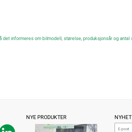
å det informeres om bilmodell, størelse, produksjonsår og a
ntal
S
NYE PRODUKTER
NYHET