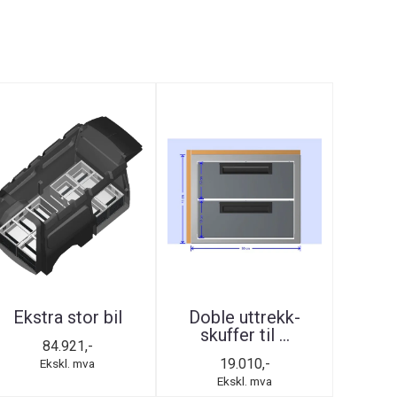
Ekstra stor bil
Doble uttrekk-
skuffer til ...
84.921,-
19.010,-
Ekskl. mva
Ekskl. mva