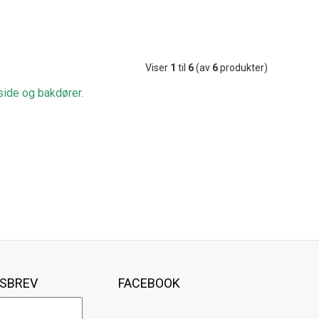
Viser
1
til
6
(av
6
produkter)
 side og bakdører.
SBREV
FACEBOOK