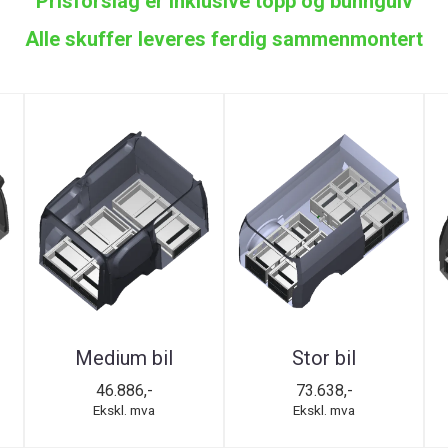
Prisforslag er inklusive topp og bunngulv
Alle skuffer leveres ferdig sammenmontert
Medium bil
Stor bil
46.886,-
73.638,-
Ekskl. mva
Ekskl. mva