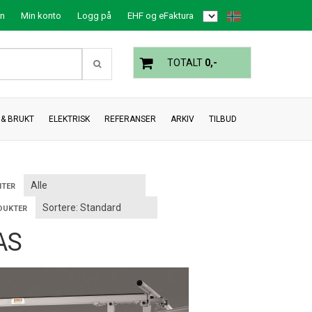
on
Min konto
Logg på
EHF og eFaktura
TOTALT
0,-
& BRUKT
ELEKTRISK
REFERANSER
ARKIV
TILBUD
TER
DUKTER
AS