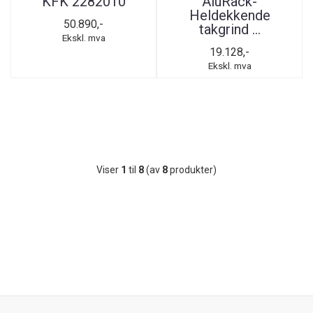
KFK 2282010
AluRack-
Heldekkende
50.890,-
takgrind ...
Ekskl. mva
19.128,-
Ekskl. mva
Viser
1
til
8
(av
8
produkter)