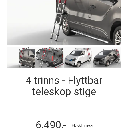
Next
Next
4 trinns - Flyttbar
teleskop stige
6.490,-
Ekskl. mva